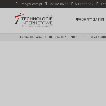
info@ti.com.pl
22 743 86 88
509 822 582
Fac
🛡PROGRAMY DLA FIRM 
STRONA GŁÓWNA
/
OFERTA DLA BIZNESU
/
FUSEAI / AU