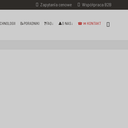
Zapytania cenowe
Współpraca B2B
CHNOLOGII
📝PORADNIKI
❓FAQ↓
👤O NAS↓
☎ ✉ KONTAKT