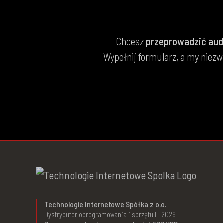
Chcesz
przeprowadzić aud
Wypełnij formularz, a my niezw
Technologie Internetowe Spółka z o.o.
Dystrybutor oprogramowania i sprzętu IT 2026