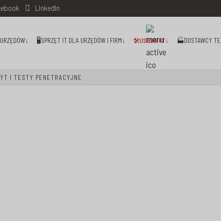
ebook
LinkedIn
I URZĘDÓW↓
🖥️SPRZĘT IT DLA URZĘDÓW I FIRM↓
🛠️USŁUGI IT↓
🏭DOSTAWCY TE
DYT I TESTY PENETRACYJNE