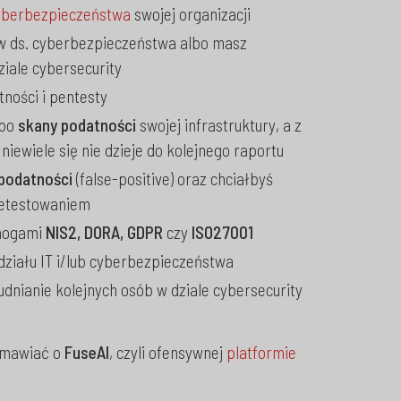
yberbezpieczeństwa
swojej organizacji
ów ds. cyberbezpieczeństwa albo masz
iale cybersecurity
ności i pentesty
bo
skany podatności
swojej infrastruktury, a z
niewiele się nie dzieje do kolejnego raportu
 podatności
(false-positive) oraz chciałbyś
retestowaniem
mogami
NIS2, DORA, GDPR
czy
ISO27001
ziału IT i/lub cyberbezpieczeństwa
udnianie kolejnych osób w dziale cybersecurity
zmawiać o
FuseAI
, czyli ofensywnej
platformie