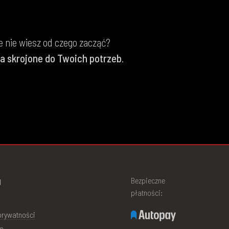
le nie wiesz od czego zacząć?
a skrojone do Twoich potrzeb
.
u
Bezpieczne
płatności:
 prywatności
n