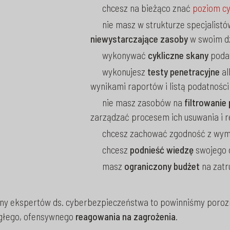
chcesz na bieżąco znać
poziom c
nie masz w strukturze specjalist
niewystarczające zasoby
w swoim dz
wykonywać
cykliczne skany
podat
wykonujesz
testy penetracyjne
al
wynikami raportów i listą podatności 
nie masz zasobów na
filtrowanie
zarządzać procesem ich usuwania i 
chcesz zachować zgodność z wy
chcesz
podnieść wiedzę
swojego d
masz
ograniczony budżet
na zatr
ny ekspertów ds. cyberbezpieczeństwa to powinniśmy poro
ągłego, ofensywnego
reagowania na zagrożenia
.