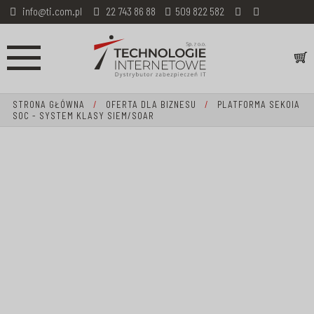
info@ti.com.pl
22 743 86 88
509 822 582
STRONA GŁÓWNA
/
OFERTA DLA BIZNESU
/
PLATFORMA SEKOIA
SOC - SYSTEM KLASY SIEM/SOAR