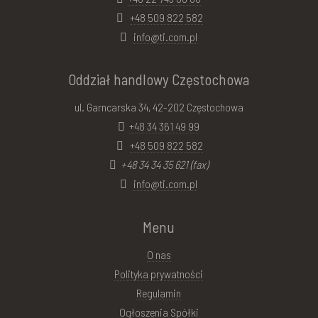
+48 509 822 582
info@ti.com.pl
Oddział handlowy Częstochowa
ul. Garncarska 34, 42-202 Częstochowa
+48 34 361 49 99
+48 509 822 582
+48 34 34 35 621 (fax)
info@ti.com.pl
Menu
O nas
Polityka prywatności
Regulamin
Ogłoszenia Spółki