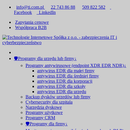
info@ti.com.pl
22 743 86 88
509 822 582
Facebook
LinkedIn
Zapytania cenowe
Współpraca B2B
🛡Programy dla urzędu lub firmy↓
Programy antywirusowe (endpoint XDR EDR NDR)↓
antywirus EDR dla małej firmy
antywirus EDR dla średniej firmy
antywirus EDR dla korporacji
antywirus EDR dla szkoły
antywirus EDR dla urzędu
Backup dysków urzedów lub firmy
Cybersecurity dla szpitala
Narzędzia dyskowe
Programy użytkowe
Programy CRM
🛡Programy dla firmy↓