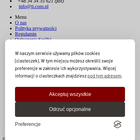
+48 34 34 35 621 (fax)
info@ti.com.pl
Menu
O nas
Polityka prywatności
Regulamin
Ogłoszenia Spółki
Sposoby płatności
Współpraca B2B
W naszym serwisie używamy plików cookies
Blog
(ciasteczek). W tym miejscu możesz określić swoje
Odzyskiwanie danych
preferencje w zakresie ich wykorzystywania. Więcej
Kariera
Kontakt
informacji o ciasteczkach znajdziesz
pod tym adresem
.
Bezpieczne płatności:
Akceptuj wszystkie
Odrzuć opcjonalne
Preferencje
© 2026 Technologie Internetowe Sp. z o.o.