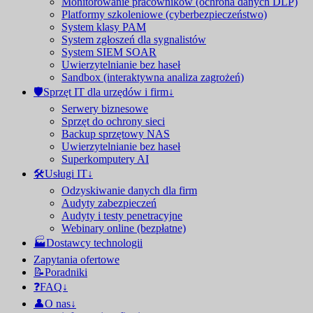
Monitorowanie pracowników (ochrona danych DLP)
Platformy szkoleniowe (cyberbezpieczeństwo)
System klasy PAM
System zgłoszeń dla sygnalistów
System SIEM SOAR
Uwierzytelnianie bez haseł
Sandbox (interaktywna analiza zagrożeń)
🛡Sprzęt IT dla urzędów i firm↓
Serwery biznesowe
Sprzęt do ochrony sieci
Backup sprzętowy NAS
Uwierzytelnianie bez haseł
Superkomputery AI
🛠️Usługi IT↓
Odzyskiwanie danych dla firm
Audyty zabezpieczeń
Audyty i testy penetracyjne
Webinary online (bezpłatne)
🏭Dostawcy technologii
Zapytania ofertowe
📝Poradniki
❓FAQ↓
👤O nas↓