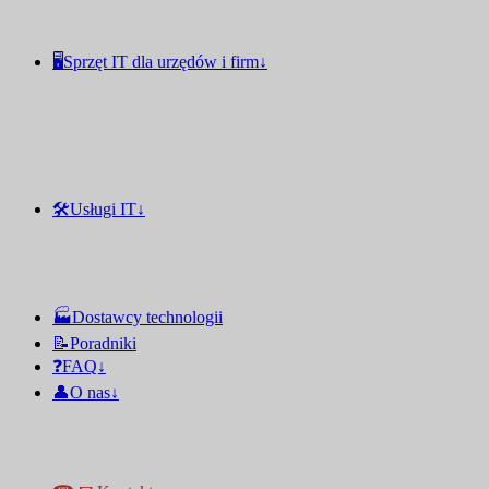
🖥️Sprzęt IT dla urzędów i firm↓
🛠️Usługi IT↓
🏭Dostawcy technologii
📝Poradniki
❓FAQ↓
👤O nas↓