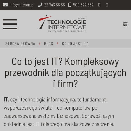
info@ti.com.pl
22 743 86 88
509 822 582
STRONA GŁÓWNA
/
BLOG
/
CO TO JEST IT?
Co to jest IT? Kompleksowy
przewodnik dla początkujących
i firm?
IT
, czyli technologia informacyjna, to fundament
współczesnego świata – od komputerów po
zaawansowane systemy biznesowe. Sprawdź, czym
dokładnie jest IT i dlaczego ma kluczowe znaczenie.