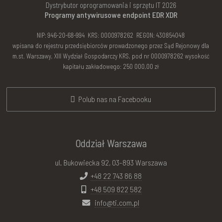
Dystrybutor oprogramowania i sprzętu IT 2026
Programy antywirusowe endpoint EDR XDR
NIP: 946-20-68-994 KRS: 0000978262 REGON: 430854048
wpisana do rejestru przedsiębiorców prowadzonego przez Sąd Rejonowy dla
m.st. Warszawy, XIII Wydział Gospodarczy KRS, pod nr 0000978262 wysokość
kapitału zakładowego: 250 000,00 zł
Polub nas na Facebooku
Oddział Warszawa
ul. Bukowiecka 92, 03-893 Warszawa
+48 22 743 86 88
+48 509 822 582
info@ti.com.pl