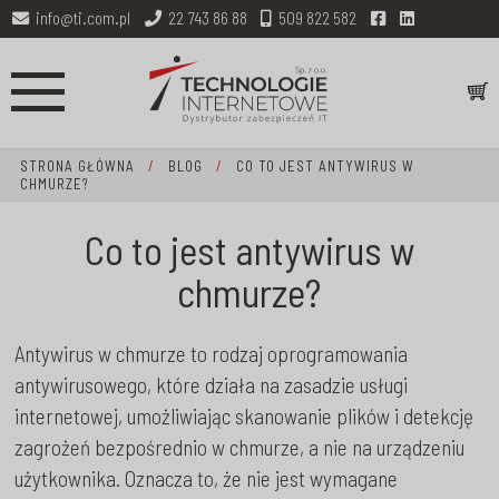
info@ti.com.pl
22 743 86 88
509 822 582
STRONA GŁÓWNA
/
BLOG
/
CO TO JEST ANTYWIRUS W
CHMURZE?
Co to jest antywirus w
chmurze?
Antywirus w chmurze to rodzaj oprogramowania
antywirusowego, które działa na zasadzie usługi
internetowej, umożliwiając skanowanie plików i detekcję
zagrożeń bezpośrednio w chmurze, a nie na urządzeniu
użytkownika. Oznacza to, że nie jest wymagane