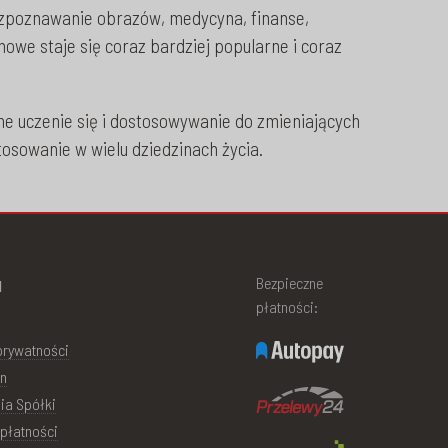
rozpoznawanie obrazów, medycyna, finanse,
owe staje się coraz bardziej popularne i coraz
e uczenie się i dostosowywanie do zmieniających
osowanie w wielu dziedzinach życia.
u
Bezpieczne
płatności:
 prywatności
n
ia Spółki
płatności