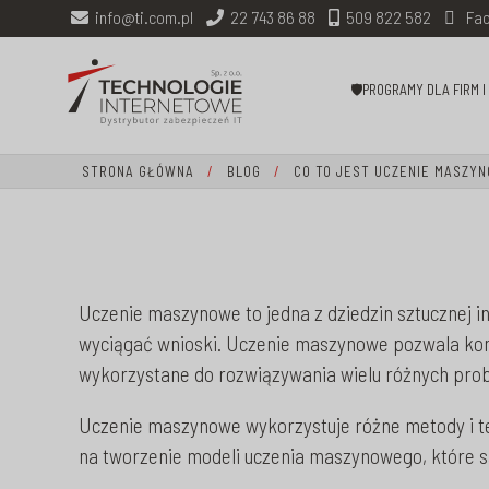
info@ti.com.pl
22 743 86 88
509 822 582
Fac
🛡PROGRAMY DLA FIRM 
STRONA GŁÓWNA
/
BLOG
/
CO TO JEST UCZENIE MASZY
Uczenie maszynowe to jedna z dziedzin sztucznej in
wyciągać wnioski. Uczenie maszynowe pozwala kom
wykorzystane do rozwiązywania wielu różnych pro
Uczenie maszynowe wykorzystuje różne metody i tech
na tworzenie modeli uczenia maszynowego, które s