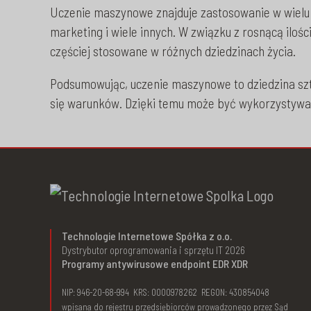
Uczenie maszynowe znajduje zastosowanie w wielu 
marketing i wiele innych. W związku z rosnącą iloś
częściej stosowane w różnych dziedzinach życia.
Podsumowując, uczenie maszynowe to dziedzina szt
się warunków. Dzięki temu może być wykorzystywan
Technologie Internetowe Spółka z o.o.
Dystrybutor oprogramowania i sprzętu IT 2026
Programy antywirusowe endpoint EDR XDR
NIP: 946-20-68-994 KRS: 0000978262 REGON: 430854048
wpisana do rejestru przedsiębiorców prowadzonego przez Sąd