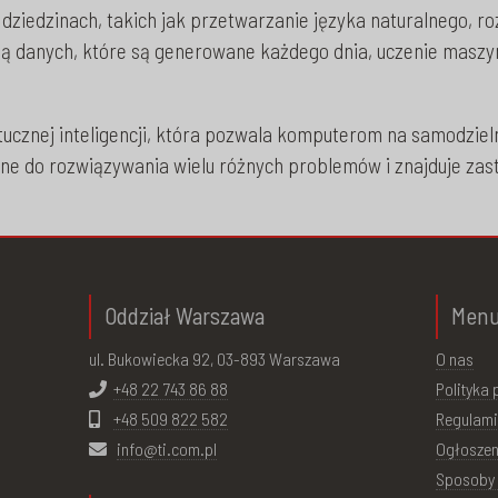
dziedzinach, takich jak przetwarzanie języka naturalnego, 
cią danych, które są generowane każdego dnia, uczenie maszyn
ucznej inteligencji, która pozwala komputerom na samodzieln
e do rozwiązywania wielu różnych problemów i znajduje zast
Oddział Warszawa
Men
ul. Bukowiecka 92, 03-893 Warszawa
O nas
+48 22 743 86 88
Polityka
+48 509 822 582
Regulami
info@ti.com.pl
Ogłoszen
Sposoby 