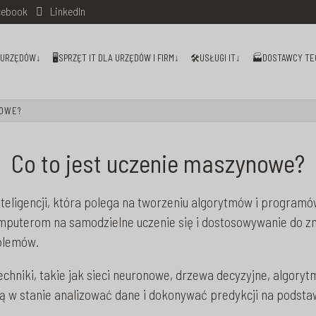
ebook
LinkedIn
I URZĘDÓW↓
🖥️SPRZĘT IT DLA URZĘDÓW I FIRM↓
🛠️USŁUGI IT↓
🏭DOSTAWCY TE
NOWE?
Co to jest uczenie maszynowe?
teligencji, która polega na tworzeniu algorytmów i programó
puterom na samodzielne uczenie się i dostosowywanie do zm
blemów.
niki, takie jak sieci neuronowe, drzewa decyzyjne, algorytmy
ą w stanie analizować dane i dokonywać predykcji na podsta