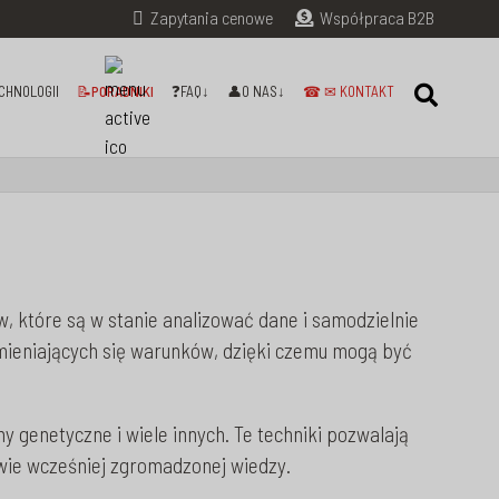
Zapytania cenowe
Współpraca B2B
CHNOLOGII
📝PORADNIKI
❓FAQ↓
👤O NAS↓
☎ ✉ KONTAKT
w, które są w stanie analizować dane i samodzielnie
ieniających się warunków, dzięki czemu mogą być
 genetyczne i wiele innych. Te techniki pozwalają
wie wcześniej zgromadzonej wiedzy.