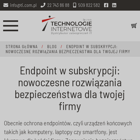
info@ti.com.pl
22 743 86 88
509 822 582
STRONA GŁÓWNA
/
BLOG
/
ENDPOINT W SUBSKRYPCJI:
NOWOCZESNE ROZWIĄZANIA BEZPIECZEŃSTWA DLA TWOJEJ FIRMY
Endpoint w subskrypcji:
nowoczesne rozwiązania
bezpieczeństwa dla twojej
firmy
Obecnie ochrona endpointów, czyli urządzeń końcowych
takich jak komputery, laptopy czy smartfony, jest