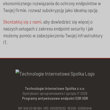
ekonomicznego rozwiązania do ochrony endpointów w
Twojej firmie, rozważ subskrypcję jako idealną opcję.
Skontaktuj się z nami
, aby dowiedzieć się więcej o
naszych usługach z zakresu endpoint security i jak
możemy pomóc w zabezpieczeniu Twojej infrastruktury
IT.
Technologie Internetowe Spółka z o.o.
Dystrybutor oprogramowania i sprzętu IT 2026
Programy antywirusowe endpoint EDR XDR
NIP: 946-20-68-994 KRS: 0000978262 REGON: 430854048