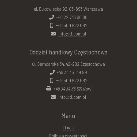
ul. Bukowiecka 92, 03-893 Warszawa
+48 22 743 86 88
+48 509 822 582
info@ti.com.pl
Oddział handlowy Częstochowa
ul. Garncarska 34, 42-202 Częstochowa
+48 34 361 49 99
+48 509 822 582
+48 34 34 35 621 (fax)
info@ti.com.pl
Menu
O nas
Polityka prywatności