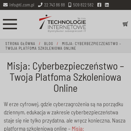
info@ti.com.pl
22 743 86 88
509 822 582
STRONA GŁÓWNA
/
BLOG
/
MISJA: CYBERBEZPIECZEŃSTWO –
TWOJA PLATFOMA SZKOLENIOWA ONLINE
Misja: Cyberbezpieczeństwo –
Twoja Platfoma Szkoleniowa
Online
W erze cyfrowej, gdzie cyberzagrożenia są na porządku
dziennym, edukacja w zakresie cyberbezpieczeństwa
staje się nie tylko przydatna, ale wręcz konieczna. Nasza
platforma szkoleniowa online –
Misja: