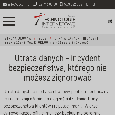
info@ti.com.pl
22 743 86 88
509 822 582
STRONA GŁÓWNA
/
BLOG
/
UTRATA DANYCH – INCYDENT
BEZPIECZEŃSTWA, KTÓREGO NIE MOŻESZ ZIGNOROWAĆ
Utrata danych – incydent
bezpieczeństwa, którego nie
możesz zignorować
Utrata danych to nie tylko chwilowy problem techniczny –
to realne
zagrożenie dla ciągłości działania firmy
,
bezpieczeństwa klientów i reputacji marki. W erze
cyfrowej każdy plik, e-mail czy backup ma ogromne