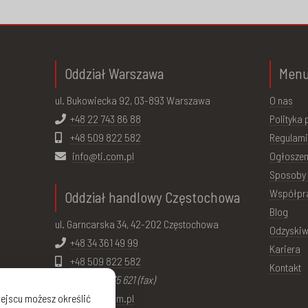
Oddział Warszawa
Men
ul. Bukowiecka 92, 03-893 Warszawa
O nas
+48 22 743 86 88
Polityka
+48 509 822 582
Regulami
info@ti.com.pl
Ogłoszen
Sposoby 
Współpr
Oddział handlowy Częstochowa
Blog
ul. Garncarska 34, 42-202 Częstochowa
Odzyskiw
+48 34 361 49 99
Kariera
+48 509 822 582
Kontakt
+48 34 34 35 621 (fax)
ejscu możesz określić
info@ti.com.pl