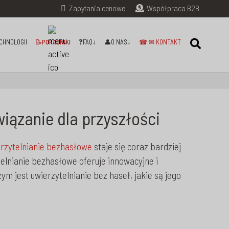
Zapytania cenowe
Współpraca B2B
CHNOLOGII
📝PORADNIKI
❓FAQ↓
👤O NAS↓
☎ ✉ KONTAKT
iązanie dla przyszłości
rzytelnianie bezhasłowe
staje się coraz bardziej
elnianie bezhasłowe oferuje innowacyjne i
 jest uwierzytelnianie bez haseł, jakie są jego