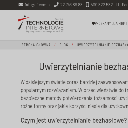
info@ti.com.pl
22 743 86 88
509 822 582
Fac
🛡PROGRAMY DLA FIRM 
STRONA GŁÓWNA
/
BLOG
/
UWIERZYTELNIANIE BEZHASŁO
Uwierzytelnianie bezha
W dzisiejszym świetle coraz bardziej zaawansowa
popularnym rozwiązaniem. W przeciwieństwie do tra
bezpieczne metody potwierdzania tożsamości użytko
różne formy oraz jakie korzyści niesie dla użytkown
Czym jest uwierzytelnianie bezhasłowe?