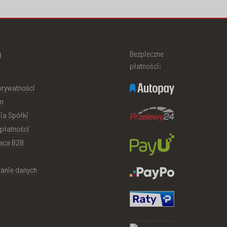
u
Bezpieczne
płatności:
 prywatności
n
ia Spółki
płatności
aca B2B
anie danych