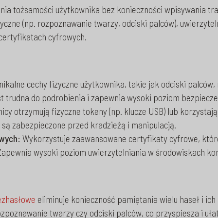
nia tożsamości użytkownika bez konieczności wpisywania tr
ryczne (np. rozpoznawanie twarzy, odciski palców), uwierzytel
 certyfikatach cyfrowych.
ikalne cechy fizyczne użytkownika, takie jak odciski palcó
st trudna do podrobienia i zapewnia wysoki poziom bezpiecz
cy otrzymują fizyczne tokeny (np. klucze USB) lub korzystają
 są zabezpieczone przed kradzieżą i manipulacją.
owych:
Wykorzystuje zaawansowane certyfikaty cyfrowe, któr
. Zapewnia wysoki poziom uwierzytelniania w środowiskach ko
bezhasłowe
eliminuje konieczność pamiętania wielu haseł i ic
ozpoznawanie twarzy czy odciski palców, co przyspiesza i uła