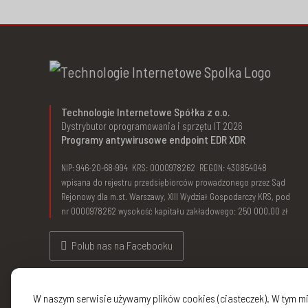
Technologie Internetowe Spółka z o.o.
Dystrybutor oprogramowania i sprzętu IT 2026
Programy antywirusowe endpoint EDR XDR
NIP: 946-20-68-994 KRS: 0000978262 REGON: 430854048
wpisana do rejestru przedsiębiorców prowadzonego przez Sąd
Rejonowy dla m.st. Warszawy, XIII Wydział Gospodarczy KRS, pod
nr 0000978262 wysokość kapitału zakładowego: 250 000,00 zł
Polub nas na Facebooku
W naszym serwisie używamy plików cookies (ciasteczek). W tym mi