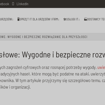
ebook
LinkedIn
I URZĘDÓW↓
🖥️SPRZĘT IT DLA URZĘDÓW I FIRM↓
🛠️USŁUGI IT↓
🏭DOSTAWCY TE
WE: WYGODNE I BEZPIECZNE ROZWIĄZANIE DLA PRZYSZŁOŚCI
słowe: Wygodne i bezpieczne rozw
nych zagrożeń cyfrowych oraz rosnącej potrzeby wygody,
uwie
dycyjnych haseł, które mogą być podatne na ataki, uwierzyt
wnika. W tym artykule przyjrzymy się szczegółowo temu, czym
ików i organizacji.