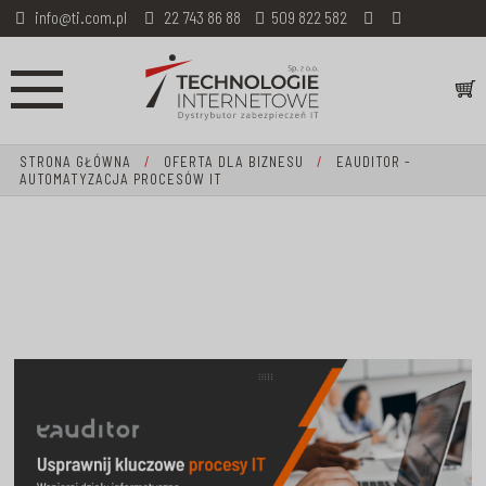
info@ti.com.pl
22 743 86 88
509 822 582
STRONA GŁÓWNA
/
OFERTA DLA BIZNESU
/
EAUDITOR -
AUTOMATYZACJA PROCESÓW IT