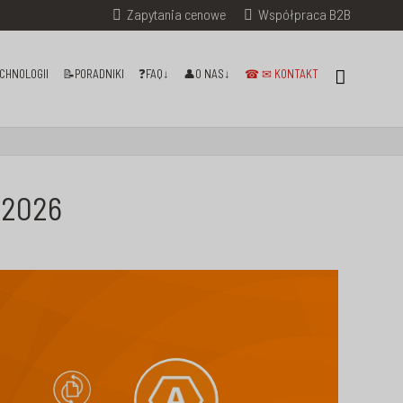
Zapytania cenowe
Współpraca B2B
CHNOLOGII
📝PORADNIKI
❓FAQ↓
👤O NAS↓
☎ ✉ KONTAKT
 2026