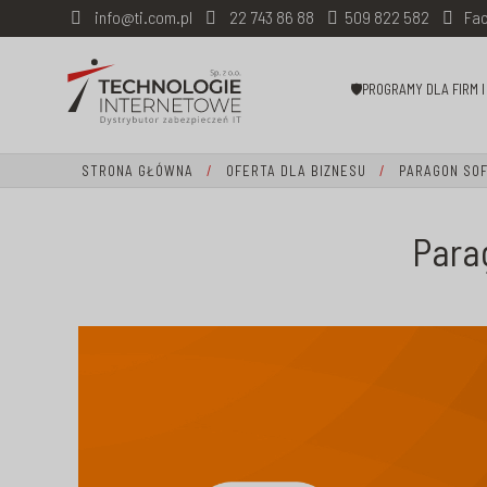
info@ti.com.pl
22 743 86 88
509 822 582
Fac
🛡PROGRAMY DLA FIRM 
STRONA GŁÓWNA
/
OFERTA DLA BIZNESU
/
PARAGON SO
Para