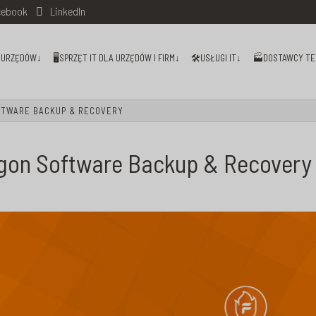
ebook
LinkedIn
I URZĘDÓW↓
🖥️SPRZĘT IT DLA URZĘDÓW I FIRM↓
🛠️USŁUGI IT↓
🏭DOSTAWCY TE
FTWARE BACKUP & RECOVERY
gon Software Backup & Recovery