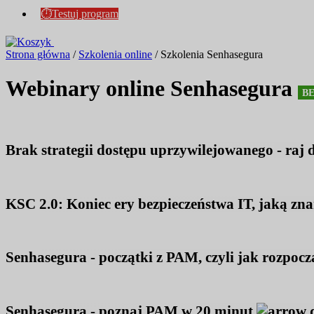
⏱Testuj program
Strona główna
/
Szkolenia online
/
Szkolenia Senhasegura
Webinary online Senhasegura
B
Brak strategii dostępu uprzywilejowanego - raj d
KSC 2.0: Koniec ery bezpieczeństwa IT, jaką z
Senhasegura - początki z PAM, czyli jak rozpo
Senhasegura - poznaj PAM w 20 minut