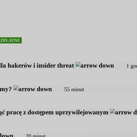
EZPŁATNE
la hakerów i insider threat
1 god
namy?
55 minut
cząć pracę z dostępem uprzywilejowanym
20 minut