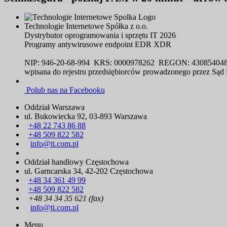
Technologie Internetowe Spółka z o.o.
Dystrybutor oprogramowania i sprzętu IT 2026
Programy antywirusowe endpoint EDR XDR
NIP: 946-20-68-994 KRS: 0000978262 REGON: 43085404
wpisana do rejestru przedsiębiorców prowadzonego przez Są
Polub nas na Facebooku
Oddział Warszawa
ul. Bukowiecka 92, 03-893 Warszawa
+48 22 743 86 88
+48 509 822 582
info@ti.com.pl
Oddział handlowy Częstochowa
ul. Garncarska 34, 42-202 Częstochowa
+48 34 361 49 99
+48 509 822 582
+48 34 34 35 621 (fax)
info@ti.com.pl
Menu