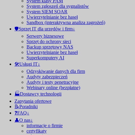
System klasy PAM
System zgłoszeń dla sygnalistów
System SIEM SOAR
Uwierzytelnianie bez haseł
Sandbox (interaktywna analiza zagrożeń)
🛡Sprzęt IT dla urzędów i firm↓
Serwery biznesowe
Sprzęt do ochrony sieci
Backup sprzętowy NAS
Uwierzytelnianie bez haseł
Superkomputery AI
🛠️Usługi IT↓
Odzyskiwanie danych dla firm
Audyty zabezpieczeń
Audyty i testy penetracyjne
Webinary online (bezpłatne)
🏭Dostawcy technologii
Zapytania ofertowe
📝Poradniki
❓FAQ↓
👤O nas↓
informacje o firmie
certyfikaty