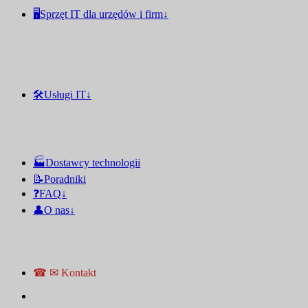
🖥️Sprzęt IT dla urzędów i firm↓
🛠️Usługi IT↓
🏭Dostawcy technologii
📝Poradniki
❓FAQ↓
👤O nas↓
☎ ✉ Kontakt