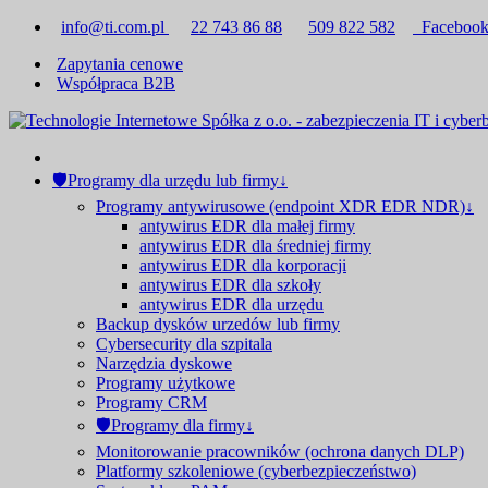
info@ti.com.pl
22 743 86 88
509 822 582
Faceboo
Zapytania cenowe
Współpraca B2B
🛡Programy dla urzędu lub firmy↓
Programy antywirusowe (endpoint XDR EDR NDR)↓
antywirus EDR dla małej firmy
antywirus EDR dla średniej firmy
antywirus EDR dla korporacji
antywirus EDR dla szkoły
antywirus EDR dla urzędu
Backup dysków urzedów lub firmy
Cybersecurity dla szpitala
Narzędzia dyskowe
Programy użytkowe
Programy CRM
🛡Programy dla firmy↓
Monitorowanie pracowników (ochrona danych DLP)
Platformy szkoleniowe (cyberbezpieczeństwo)