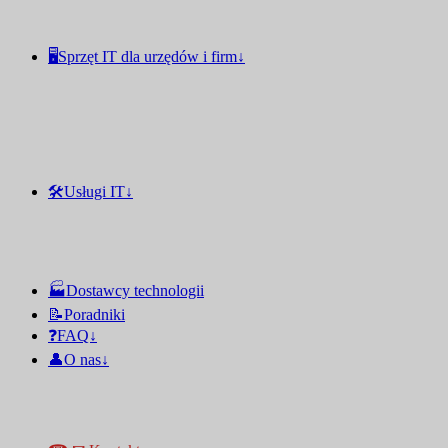
🖥️Sprzęt IT dla urzędów i firm↓
🛠️Usługi IT↓
🏭Dostawcy technologii
📝Poradniki
❓FAQ↓
👤O nas↓