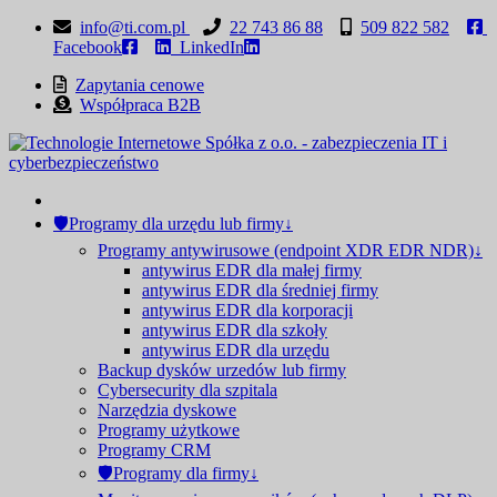
info@ti.com.pl
22 743 86 88
509 822 582
Facebook
LinkedIn
Zapytania cenowe
Współpraca B2B
🛡Programy dla urzędu lub firmy↓
Programy antywirusowe (endpoint XDR EDR NDR)↓
antywirus EDR dla małej firmy
antywirus EDR dla średniej firmy
antywirus EDR dla korporacji
antywirus EDR dla szkoły
antywirus EDR dla urzędu
Backup dysków urzedów lub firmy
Cybersecurity dla szpitala
Narzędzia dyskowe
Programy użytkowe
Programy CRM
🛡Programy dla firmy↓