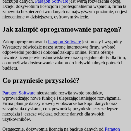
backupu danych,
Paragon Software
jest wartą rozważenia opcją.
Dzięki dożywotnim licencjom i profesjonalnemu wsparciu, firma ta
zapewnia bezpieczeństwo danych na najwyższym poziomie, co jest
nieocenione w dzisiejszym, cyfrowym świecie.
Jak zakupić oprogramowanie paragon?
Zakup oprogramowania
Paragon Software
jest prosty i wygodny.
Wystarczy odwiedzić naszą stronę internetową firmy, wybrać
odpowiedni produkt i dokonać zakupu online. Firma oferuje
również licencje wielostanowiskowe oraz specjalne oferty dla firm,
co umożliwia dostosowanie zakupu do indywidualnych potrzeb i
budżetu.
Co przyniesie przyszłość?
Paragon Software
nieustannie rozwija swoje produkty,
wprowadzając nowe funkcje i ulepszając istniejące rozwiązania.
Firma planuje dalszy rozwój w obszarze backupu danych oraz
zarządzania dyskami, co z pewnością przyniesie jeszcze lepsze
narzędzia i jeszcze większą ochronę danych dla swoich
użytkowników.
Ostatecznie, dożywotnia licencja na backup danych od
Paragon