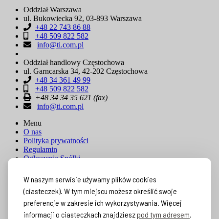
Oddział Warszawa
ul. Bukowiecka 92, 03-893 Warszawa
+48 22 743 86 88
+48 509 822 582
info@ti.com.pl
Oddział handlowy Częstochowa
ul. Garncarska 34, 42-202 Częstochowa
+48 34 361 49 99
+48 509 822 582
+48 34 34 35 621 (fax)
info@ti.com.pl
Menu
O nas
Polityka prywatności
Regulamin
Ogłoszenia Spółki
Sposoby płatności
Współpraca B2B
W naszym serwisie używamy plików cookies
Blog
(ciasteczek). W tym miejscu możesz określić swoje
Odzyskiwanie danych
Kariera
preferencje w zakresie ich wykorzystywania. Więcej
Kontakt
informacji o ciasteczkach znajdziesz
pod tym adresem
.