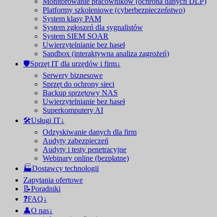
Monitorowanie pracowników (ochrona danych DLP)
Platformy szkoleniowe (cyberbezpieczeństwo)
System klasy PAM
System zgłoszeń dla sygnalistów
System SIEM SOAR
Uwierzytelnianie bez haseł
Sandbox (interaktywna analiza zagrożeń)
🛡Sprzęt IT dla urzędów i firm↓
Serwery biznesowe
Sprzęt do ochrony sieci
Backup sprzętowy NAS
Uwierzytelnianie bez haseł
Superkomputery AI
🛠️Usługi IT↓
Odzyskiwanie danych dla firm
Audyty zabezpieczeń
Audyty i testy penetracyjne
Webinary online (bezpłatne)
🏭Dostawcy technologii
Zapytania ofertowe
📝Poradniki
❓FAQ↓
👤O nas↓