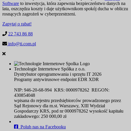
Software
to inwestycja, która zapewnia bezpieczeństwo danych na
lata, oszczędza koszty i daje użytkownikom spokój ducha w obliczu
rosnących zagrożeń w cyberprzestrzeni.
Zapytaj o rabat!
22 743 86 88
info@ti.com.pl
Technologie Internetowe Spółka z o.o.
Dystrybutor oprogramowania i sprzętu IT 2026
Programy antywirusowe endpoint EDR XDR
NIP: 946-20-68-994 KRS: 0000978262 REGON:
430854048
wpisana do rejestru przedsiębiorców prowadzonego przez
Sąd Rejonowy dla m.st. Warszawy, XIII Wydział
Gospodarczy KRS, pod nr 0000978262 wysokość kapitału
zakładowego: 250 000,00 zł
Polub nas na Facebooku