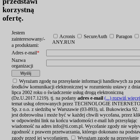
przedstawi
korzystną
ofertę
.
Jestem
Acronis
SecureAuth
Paragon
zainteresowany/-
ANY.RUN
a produktami:
Adres e-mail
*
Nazwa
organizacji
Wyrażam zgodę na przesyłanie informacji handlowych za p
środków komunikacji elektronicznej w rozumieniu ustawy z dnia
lipca 2002 roku o świadczenie usług drogą elektroniczną
(Dz.U.2017.1219). tj. na podany
adres e-mail
(...) rozwiń więce
temat usług oferowanych przez TECHNOLOGIE INTERNE
Sp. z o.o. z siedzibą w Warszawie (03-893), ul. Bukowiecka 92
jest dobrowolna i może być w każdej chwili wycofana, przez kli
w odpowiedni link na końcu wiadomości e-mail lub przesyłając
wiadomość na adres info@ti.com.pl. Wycofanie zgody nie wpły
zgodność z prawem przetwarzania, którego dokonano na podsta
zgody przed jej wycofaniem.
Wyrażam zgodę na przesyłanie