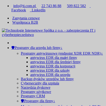
info@ti.com.pl
22 743 86 88
509 822 582
Facebook
LinkedIn
Zapytania cenowe
Współpraca B2B
🛡Programy dla urzędu lub firmy↓
Programy antywirusowe (endpoint XDR EDR NDR)↓
antywirus EDR dla małej firmy
antywirus EDR dla średniej firmy
antywirus EDR dla korporacji
antywirus EDR dla szkoły
antywirus EDR dla urzędu
Backup dysków urzedów lub firmy
Cybersecurity dla szpitala
Narzędzia dyskowe
Programy użytkowe
Programy CRM
🛡Programy dla firmy↓