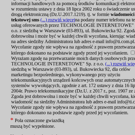
informacji handlowych za pomocą środków komunikacji elektron
w rozumieniu ustawy z dnia 18 lipca 2002 roku o świadczenie u
drogą elektroniczną (Dz.U.2017.1219). tj. w formie
wiadomości
tekstowej sms
(...) rozwiń więcej
na podany numer telefonu na t
usług oferowanych przez TECHNOLOGIE INTERNETOWE" S
o.o. z siedzibą w Warszawie (03-893), ul. Bukowiecka 92. Zgoda
dobrowolna i może być w każdej chwili wycofana, kierując wi
na adres siedziby Administratora lub adres e-mail info@ti.com.pl
Wycofanie zgody nie wpływa na zgodność z prawem przetwarza
którego dokonano na podstawie zgody przed jej wycofaniem.
Wyrażam zgodę na przetwarzanie moich danych osobowych prz
TECHNOLOGIE INTERNETOWE" Sp. z o.o.
(...) rozwiń wię
siedzibą w Warszawie (03-893), ul. Bukowiecka 92, dla celów
marketingu bezpośredniego, wykonywanego przy użyciu
telekomunikacyjnych urządzeń końcowych oraz automatycznyc
systemów wywołujących, zgodnie z art. 172 ustawy z dnia 16 li
2004r. Prawo telekomunikacyjne (Dz.U. z 2017 r., poz. 1907 ze 
Zgoda jest dobrowolna i może być w każdej chwili wycofana, ki
wiadomość na siedziby Administratora lub adres e-mail info@ti.
Wycofanie zgody nie wpływa na zgodność z prawem przetwarza
którego dokonano na podstawie zgody przed jej wycofaniem.
*
Pola oznaczone gwiazdką
muszą być wypełnione.