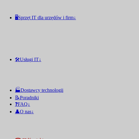
🖥️Sprzęt IT dla urzędów i firm↓
🛠️Usługi IT↓
🏭Dostawcy technologii
📝Poradniki
❓FAQ↓
👤O nas↓