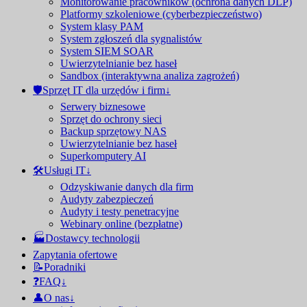
Monitorowanie pracowników (ochrona danych DLP)
Platformy szkoleniowe (cyberbezpieczeństwo)
System klasy PAM
System zgłoszeń dla sygnalistów
System SIEM SOAR
Uwierzytelnianie bez haseł
Sandbox (interaktywna analiza zagrożeń)
🛡Sprzęt IT dla urzędów i firm↓
Serwery biznesowe
Sprzęt do ochrony sieci
Backup sprzętowy NAS
Uwierzytelnianie bez haseł
Superkomputery AI
🛠️Usługi IT↓
Odzyskiwanie danych dla firm
Audyty zabezpieczeń
Audyty i testy penetracyjne
Webinary online (bezpłatne)
🏭Dostawcy technologii
Zapytania ofertowe
📝Poradniki
❓FAQ↓
👤O nas↓